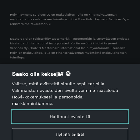
Holvi Payment Services Oy on maksulaitos, jolla on Finanssivalvonnan
myöntämä maksulaitoksen toimilupa. Holvi ® on Holvi Payment Services Oy:n
rekisteröimä tavaramerkki.
Mastercard on rekisteröity tuotemerkki. Tuotemerkin ja ympyrälogon omistaa
Mastercard International Incorporated. Kortin myöntää Holvi Payment
Services Oy (“Holvi”) Mastercard International Inc:n myöntämällä lisenssillä.
Holvi on maksulaitos, jolla on Finanssivalvonnan myöntämä maksulaitoksen
toimilupa.
Saako olla keksejä? 🍪
Valitse, mitä evästeitä sinulle sopii tarjoilla.
Valinnaisten evästeiden avulla voimme räätälöidä
Holvi-kokemuksesi ja personoida
markkinointiamme.
Tietosuojailmoitus
Käyttöehdot
Hallinnoi evästeitä
Palveluiden käyttöön liittyvä ohjeistus
Palvelutiedot
Hylkää kaikki