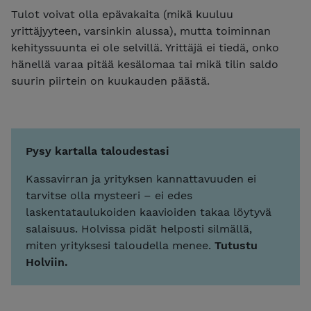
Tulot voivat olla epävakaita (mikä kuuluu
yrittäjyyteen, varsinkin alussa), mutta toiminnan
kehityssuunta ei ole selvillä. Yrittäjä ei tiedä, onko
hänellä varaa pitää kesälomaa tai
mikä tilin saldo
suurin piirtein on kuukauden päästä.
Pysy kartalla taloudestasi
Kassavirran ja yrityksen kannattavuuden ei
tarvitse olla mysteeri – ei edes
laskentataulukoiden kaavioiden takaa löytyvä
salaisuus. Holvissa pidät helposti silmällä,
miten yrityksesi taloudella menee.
Tutustu
Holviin.