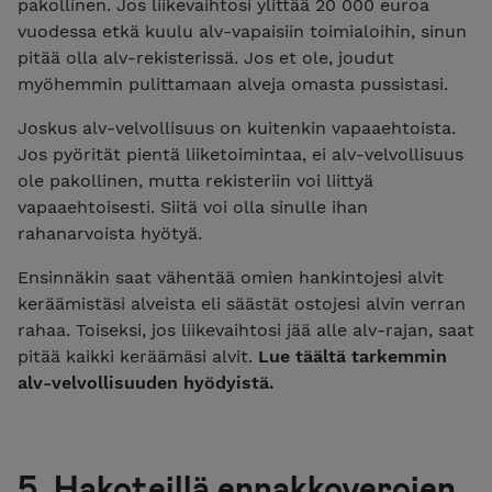
pakollinen. Jos liikevaihtosi ylittää 20 000 euroa
vuodessa etkä kuulu alv-vapaisiin toimialoihin, sinun
pitää olla alv-rekisterissä. Jos et ole, joudut
myöhemmin pulittamaan alveja omasta pussistasi.
Joskus alv-velvollisuus on kuitenkin vapaaehtoista.
Jos pyörität pientä liiketoimintaa, ei alv-velvollisuus
ole pakollinen, mutta rekisteriin voi liittyä
vapaaehtoisesti. Siitä voi olla sinulle ihan
rahanarvoista hyötyä.
Ensinnäkin saat vähentää omien hankintojesi alvit
keräämistäsi alveista eli säästät ostojesi alvin verran
rahaa. Toiseksi, jos liikevaihtosi jää alle alv-rajan, saat
pitää kaikki keräämäsi alvit.
Lue täältä tarkemmin
alv-velvollisuuden hyödyistä.
5. Hakoteillä ennakkoverojen