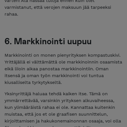
varten! Älä hassaa tuloja ennen kuin olet
varmistanut, että verojen maksuun jää tarpeeksi
rahaa.
6. Markkinointi uupuu
Markkinointi on monen pienyrityksen kompastuskivi.
Yrittäjällä ei välttämättä ole markkinoinnin osaamista
eikä liioin aikaa panostaa markkinointiin. Oman
itsensä ja oman työn markkinointi voi tuntua
kiusalliselta tyrkytykseltä.
Yksinyrittäjä haluaa tehdä kaiken itse. Tämä on
ymmärrettävää, varsinkin yrityksen alkuvaiheessa,
kun ylimääräistä rahaa ei ole. Kannattaa kuitenkin
muistaa, että jos et ole graafisen suunnittelun,
kirjoittamisen ja hakukonemainonnan osaaja, voi olla