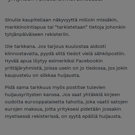
Sinulle kaupitellaan näkyvyyttä milloin missäkin,
markkinointiapua tai “tarkistetaan” tietoja johonkin
tyhjänpäiväiseen rekisteriin.
Ole tarkkana. Jos tarjous kuulostaa aidosti
kiinnostavalta, pyydä siitä tiedot vielä sähköpostiin.
Hyvää apua löytyy esimerkiksi Facebookin
yrittäjäryhmistä, joissa usein on jo tiedossa, jos jokin
kaupustelu on silkkaa huijausta.
Pidä sama tarkkuus myös postitse tulevien
huijausyritysten kanssa. Jos saat yhtäkkiä kirjeen
oudolta eurooppalaiselta taholta, joka vaatii satojen
eurojen maksua, jotta yrityksesi pidetään jossakin
mystisessä rekisterissä, on syytä epäillä huijausta.