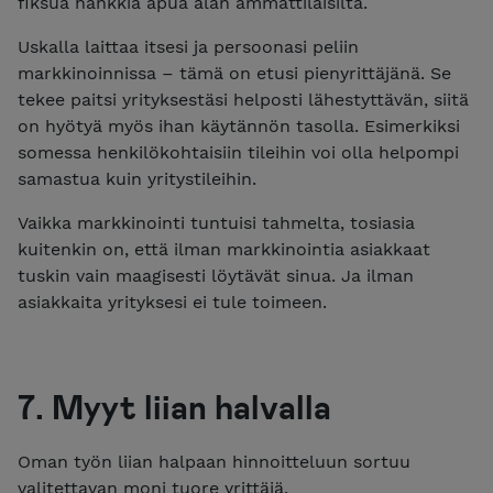
fiksua hankkia apua alan ammattilaisilta.
Uskalla laittaa itsesi ja persoonasi peliin
markkinoinnissa – tämä on etusi pienyrittäjänä. Se
tekee paitsi yrityksestäsi helposti lähestyttävän, siitä
on hyötyä myös ihan käytännön tasolla. Esimerkiksi
somessa henkilökohtaisiin tileihin voi olla helpompi
samastua kuin yritystileihin.
Vaikka markkinointi tuntuisi tahmelta, tosiasia
kuitenkin on, että ilman markkinointia asiakkaat
tuskin vain maagisesti löytävät sinua. Ja ilman
asiakkaita yrityksesi ei tule toimeen.
7. Myyt liian halvalla
Oman työn liian halpaan hinnoitteluun sortuu
valitettavan moni tuore yrittäjä.