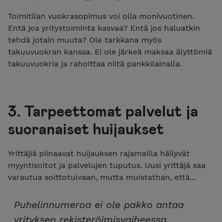
Toimitilan vuokrasopimus voi olla monivuotinen.
Entä jos yritystoiminta kasvaa? Entä jos haluatkin
tehdä jotain muuta? Ole tarkkana myös
takuuvuokran kanssa. Ei ole järkeä maksaa älyttömiä
takuuvuokria ja rahoittaa niitä pankkilainalla.
3. Tarpeettomat palvelut ja
suoranaiset huijaukset
Yrittäjiä piinaavat huijauksen rajamailla häilyvät
myyntisoitot ja palvelujen tuputus. Uusi yrittäjä saa
varautua soittotulvaan, mutta muistathan, että...
Puhelinnumeroa ei ole pakko antaa
yrityksen rekisteröimisvaiheessa.