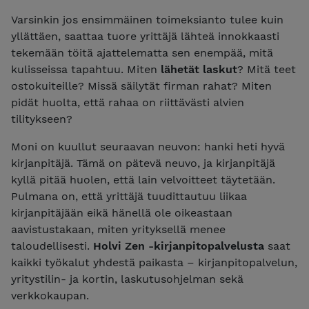
Varsinkin jos ensimmäinen toimeksianto tulee kuin
yllättäen, saattaa tuore yrittäjä lähteä innokkaasti
tekemään töitä ajattelematta sen enempää, mitä
kulisseissa tapahtuu. Miten
lähetät laskut
? Mitä teet
ostokuiteille? Missä säilytät firman rahat? Miten
pidät huolta, että rahaa on riittävästi alvien
tilitykseen?
Moni on kuullut seuraavan neuvon: hanki heti hyvä
kirjanpitäjä. Tämä on pätevä neuvo, ja kirjanpitäjä
kyllä pitää huolen, että lain velvoitteet täytetään.
Pulmana on, että yrittäjä tuudittautuu liikaa
kirjanpitäjään eikä hänellä ole oikeastaan
aavistustakaan, miten yrityksellä menee
taloudellisesti.
Holvi Zen -kirjanpitopalvelusta
saat
kaikki työkalut yhdestä paikasta –
kirjanpitopalvelun,
yritystilin- ja kortin, laskutusohjelman sekä
verkkokaupan.