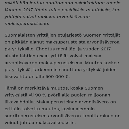
mikäli hän joutuu odottamaan asiakkailtaan rahoja.
Vuonna 2017 tähän tulee positiivisia muutoksia, kun
yrittäjät voivat maksaa arvonlisäveron
maksuperusteisena.
Suomalaisten yrittäjien etujärjestö Suomen Yrittäjät
on pitkään ajanut maksuperusteista arvonlisäveroa
pk-yrityksille. Ehdotus meni läpi ja vuoden 2017
alusta lähtien useat yrittäjät voivat maksaa
arvonlisäveron maksuperusteisena. Muutos koskee
pk-yrityksiä, tarkemmin sanottuna yrityksiä joiden
liikevaihto on alle 500 000 €.
Tämä on merkittävä muutos, koska Suomen
yrityksistä yli 90 % pyörii alle puolen miljoonan
liikevaihdolla. Maksuperusteinen arvonlisävero on
erittäin toivottu muutos, koska aiemmin
suoriteperusteisen arvonlisäveron ilmoittaminen on
voinut johtaa maksuvaikeuksiin.