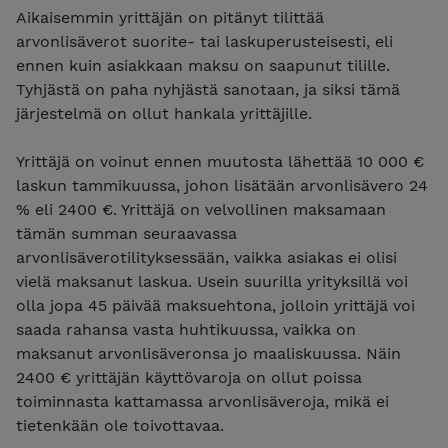
Aikaisemmin yrittäjän on pitänyt tilittää
arvonlisäverot suorite- tai laskuperusteisesti, eli
ennen kuin asiakkaan maksu on saapunut tilille.
Tyhjästä on paha nyhjästä sanotaan, ja siksi tämä
järjestelmä on ollut hankala yrittäjille.
Yrittäjä on voinut ennen muutosta lähettää 10 000 €
laskun tammikuussa, johon lisätään arvonlisävero 24
% eli 2400 €. Yrittäjä on velvollinen maksamaan
tämän summan seuraavassa
arvonlisäverotilityksessään, vaikka asiakas ei olisi
vielä maksanut laskua. Usein suurilla yrityksillä voi
olla jopa 45 päivää maksuehtona, jolloin yrittäjä voi
saada rahansa vasta huhtikuussa, vaikka on
maksanut arvonlisäveronsa jo maaliskuussa. Näin
2400 € yrittäjän käyttövaroja on ollut poissa
toiminnasta kattamassa arvonlisäveroja, mikä ei
tietenkään ole toivottavaa.