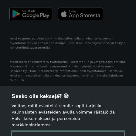
Holvi Payment Services Oy on maksulaitos, jolla on Finanssivalvonnan
myöntämä maksulaitoksen toimilupa. Holvi ® on Holvi Payment Services Oy:n
rekisteröimä tavaramerkki.
Mastercard on rekisteröity tuotemerkki. Tuotemerkin ja ympyrälogon omistaa
Mastercard International Incorporated. Kortin myöntää Holvi Payment
Services Oy (“Holvi”) Mastercard International Inc:n myöntämällä lisenssillä.
Holvi on maksulaitos, jolla on Finanssivalvonnan myöntämä maksulaitoksen
toimilupa.
Saako olla keksejä? 🍪
Valitse, mitä evästeitä sinulle sopii tarjoilla.
Valinnaisten evästeiden avulla voimme räätälöidä
Holvi-kokemuksesi ja personoida
markkinointiamme.
Tietosuojailmoitus
Käyttöehdot