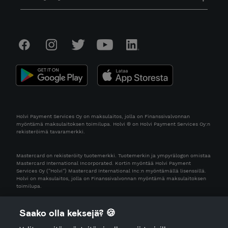
Holvi Payment Services Oy on maksulaitos, jolla on Finanssivalvonnan
myöntämä maksulaitoksen toimilupa. Holvi ® on Holvi Payment Services Oy:n
rekisteröimä tavaramerkki.
Mastercard on rekisteröity tuotemerkki. Tuotemerkin ja ympyrälogon omistaa
Mastercard International Incorporated. Kortin myöntää Holvi Payment
Services Oy (“Holvi”) Mastercard International Inc:n myöntämällä lisenssillä.
Holvi on maksulaitos, jolla on Finanssivalvonnan myöntämä maksulaitoksen
toimilupa.
Saako olla keksejä? 🍪