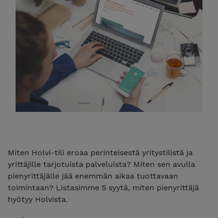
Miten Holvi-tili eroaa perinteisestä yritystilistä ja
yrittäjille tarjotuista palveluista? Miten sen avulla
pienyrittäjälle jää enemmän aikaa tuottavaan
toimintaan? Listasimme 5 syytä, miten pienyrittäjä
hyötyy Holvista.