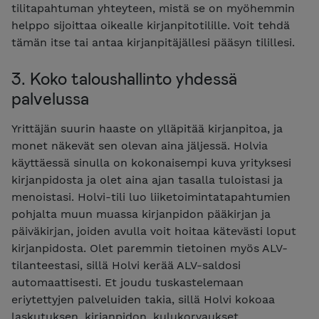
tilitapahtuman yhteyteen, mistä se on myöhemmin
helppo sijoittaa oikealle kirjanpitotilille. Voit tehdä
tämän itse tai antaa kirjanpitäjällesi pääsyn tilillesi.
3. Koko taloushallinto yhdessä
palvelussa
Yrittäjän suurin haaste on ylläpitää kirjanpitoa, ja
monet näkevät sen olevan aina jäljessä. Holvia
käyttäessä sinulla on kokonaisempi kuva yrityksesi
kirjanpidosta ja olet aina ajan tasalla tuloistasi ja
menoistasi. Holvi-tili luo liiketoimintatapahtumien
pohjalta muun muassa kirjanpidon pääkirjan ja
päiväkirjan
, joiden avulla voit hoitaa kätevästi loput
kirjanpidosta.
Olet paremmin tietoinen myös ALV-
tilanteestasi, sillä Holvi kerää ALV-saldosi
automaattisesti.
Et joudu tuskastelemaan
eriytettyjen palveluiden takia, sillä Holvi kokoaa
laskutuksen, kirjanpidon, kulukorvaukset,