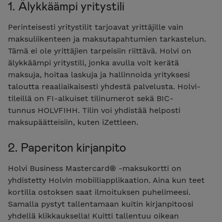
1. Älykkäämpi yritystili
Perinteisesti yritystilit tarjoavat yrittäjille vain
maksuliikenteen ja maksutapahtumien tarkastelun.
Tämä ei ole yrittäjien tarpeisiin riittävä.
Holvi on
älykkäämpi
yritystili, jonka avulla voit kerätä
maksuja, hoitaa laskuja ja hallinnoida yrityksesi
taloutta reaaliaikaisesti yhdestä palvelusta. Holvi-
tileillä on FI-alkuiset tilinumerot sekä BIC-
tunnus HOLVFIHH. Tilin voi yhdistää helposti
maksupäätteisiin, kuten iZettleen.
2. Paperiton kirjanpito
Holvi Business Mastercard® -
maksukortti
on
yhdistetty Holvin mobiiliapplikaation. Aina kun teet
kortilla ostoksen saat ilmoituksen puhelimeesi.
Samalla pystyt tallentamaan kuitin kirjanpitoosi
yhdellä klikkauksella! Kuitti tallentuu oikean