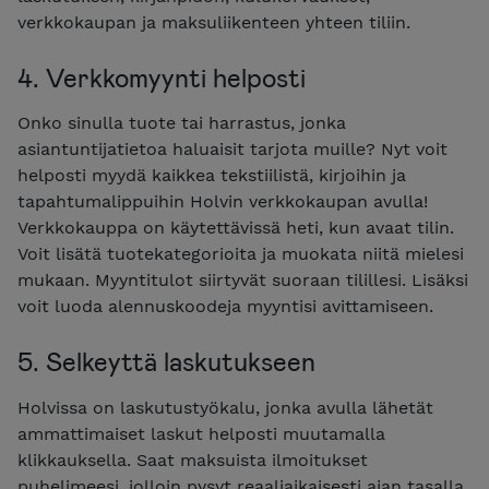
verkkokaupan ja maksuliikenteen yhteen tiliin.
4. Verkkomyynti helposti
Onko sinulla tuote tai harrastus, jonka
asiantuntijatietoa haluaisit tarjota muille? Nyt voit
helposti myydä kaikkea tekstiilistä, kirjoihin ja
tapahtumalippuihin Holvin verkkokaupan avulla!
Verkkokauppa on käytettävissä heti, kun avaat tilin.
Voit lisätä tuotekategorioita ja muokata niitä mielesi
mukaan. Myyntitulot siirtyvät suoraan tilillesi.
Lisäksi
voit luoda alennuskoodeja myyntisi avittamiseen.
5. Selkeyttä laskutukseen
Holvissa on laskutustyökalu, jonka avulla lähetät
ammattimaiset laskut helposti muutamalla
klikkauksella. Saat maksuista ilmoitukset
puhelimeesi, jolloin pysyt reaaliaikaisesti ajan tasalla