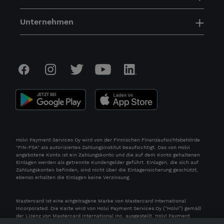
Unternehmen
Holvi Payment Services Oy wird von der Finnischen Finanzaufsichtsbehörde
"FIN-FSA" als autorisiertes Zahlungsinstitut beaufsichtigt. Das von Holvi
angebotene Konto ist ein Zahlungskonto und die auf dem Konto gehaltenen
Einlagen werden als getrennte Kundengelder geführt. Einlagen, die sich auf
Zahlungskonten befinden, sind nicht über die Einlagensicherung geschützt,
ebenso erhalten die Einlagen keine Verzinsung.
Mastercard ist eine eingetragene Marke von Mastercard International
Incorporated. Die Karte wird von Holvi Payment Services Oy (“Holvi”) gemäß
der Lizenz von Mastercard International Inc. ausgestellt. Holvi Payment
Services Oy wird von der Finnischen Finanzaufsichtsbehörde "FIN-FSA" als